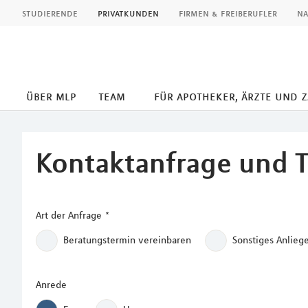
MLP
studierende
privatkunden
firmen & freiberufler
na
über mlp
team
für apotheker, ärzte und 
Inhalt
Kontaktanfrage und 
Art der Anfrage
*
Beratungstermin vereinbaren
Sonstiges Anlieg
Anrede