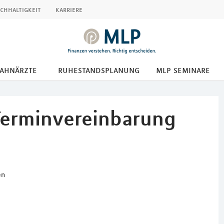
chhaltigkeit
karriere
zahnärzte
ruhestandsplanung
mlp seminare
Terminvereinbarung
en