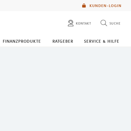
KUNDEN-LOGIN
kontakt
suche
diese website durchsuchen
finanzprodukte
ratgeber
service & hilfe
mlp berater finden