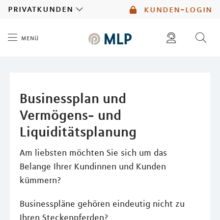
MLP
privatkunden
kunden-login
menü
Inhalt
diese website durchsuchen
mlp berater finden
Businessplan und
Vermögens- und
Liquiditätsplanung
Am liebsten möchten Sie sich um das
Belange Ihrer Kundinnen und Kunden
kümmern?
Businesspläne gehören eindeutig nicht zu
Ihren Steckenpferden?