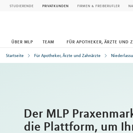
MLP
studierende
privatkunden
firmen & freiberufler
na
über mlp
team
für apotheker, ärzte und 
Startseite
Für Apotheker, Ärzte und Zahnärzte
Niederlass
Inhalt
Der MLP Praxenmark
die Plattform, um Ih