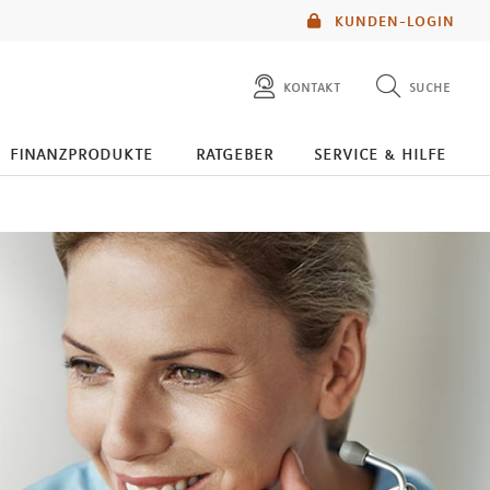
KUNDEN-LOGIN
kontakt
suche
diese website durchsuchen
finanzprodukte
ratgeber
service & hilfe
mlp berater finden