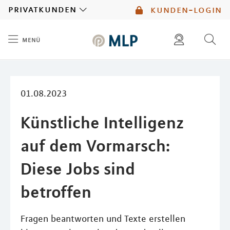
MLP
privatkunden
kunden-login
menü
Inhalt
diese website durchsuchen
mlp berater finden
01.08.2023
Künstliche Intelligenz
auf dem Vormarsch:
Diese Jobs sind
betroffen
Fragen beantworten und Texte erstellen