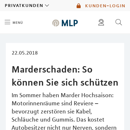
MLP
privatkunden
kunden-login
menü
Inhalt
diese website durchsuchen
mlp berater finden
22.05.2018
Marderschaden: So
können Sie sich schützen
Im Sommer haben Marder Hochsaison:
Motorinnenräume sind Reviere –
bevorzugt zerstören sie Kabel,
Schläuche und Gummis. Das kostet
Autobesitzer nicht nur Nerven, sondern