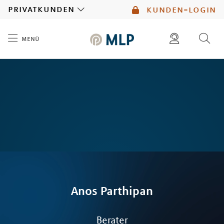
MLP
privatkunden
kunden-login
menü
Inhalt
diese website durchsuchen
mlp berater finden
Anos
Parthipan
Berater