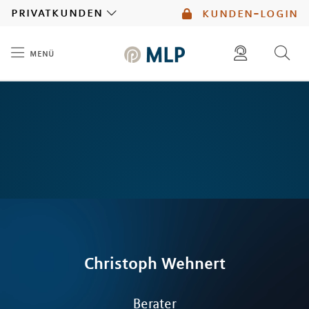
MLP
privatkunden
kunden-login
menü
Inhalt
diese website durchsuchen
mlp berater finden
Christoph
Wehnert
Berater