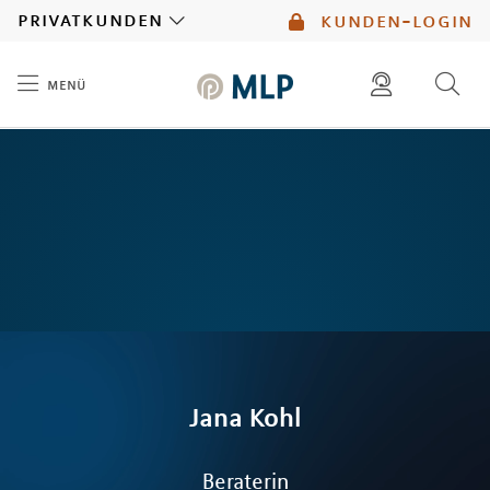
MLP
privatkunden
kunden-login
menü
Inhalt
diese website durchsuchen
mlp berater finden
Jana
Kohl
Beraterin