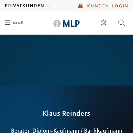
MLP
privatkunden
kunden-login
menü
Inhalt
diese website durchsuchen
mlp berater finden
Klaus
Reinders
Berater, Diplom-Kaufmann / Bankkaufmann