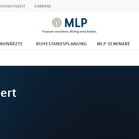
chhaltigkeit
karriere
zahnärzte
ruhestandsplanung
mlp seminare
ert