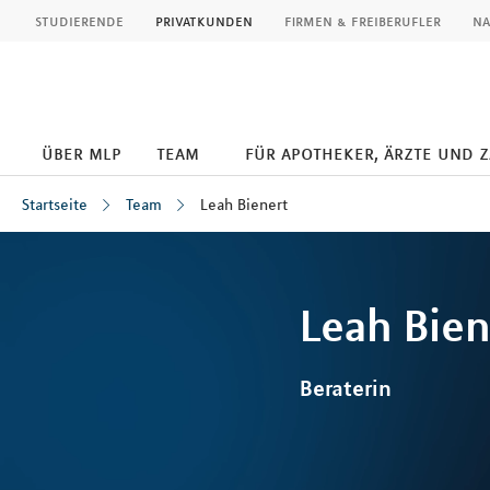
MLP
studierende
privatkunden
firmen & freiberufler
na
über mlp
team
für apotheker, ärzte und 
Startseite
Team
Leah Bienert
Inhalt
Leah
Bien
Beraterin