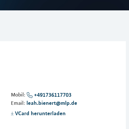
Mobil:
+491736117703
leah.bienert@mlp.de
Email:
VCard herunterladen